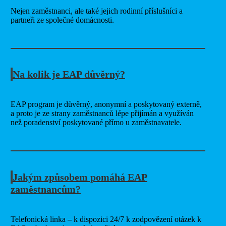
Nejen zaměstnanci, ale také jejich rodinní příslušníci a
partneři ze společné domácnosti.
Na kolik je EAP důvěrný?
EAP program je důvěrný, anonymní a poskytovaný externě,
a proto je ze strany zaměstnanců lépe přijímán a využíván
než poradenství poskytované přímo u zaměstnavatele.
Jakým způsobem pomáhá EAP
zaměstnancům?
Telefonická linka – k dispozici 24/7 k zodpovězení otázek k